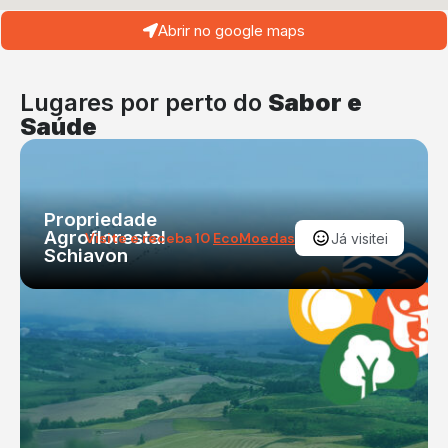
Abrir no google maps
Lugares por perto do
Sabor e
Saúde
Propriedade
Agroflorestal
Visite e receba 10
EcoMoedas
Já visitei
Schiavon