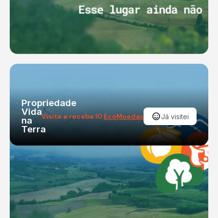
Propriedade
Vida
Visite e receba 10
EcoMoedas
Já visitei
na
Terra