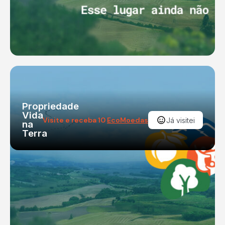
Propriedade
Vida
Visite e receba 10
EcoMoedas
Já visitei
na
Terra