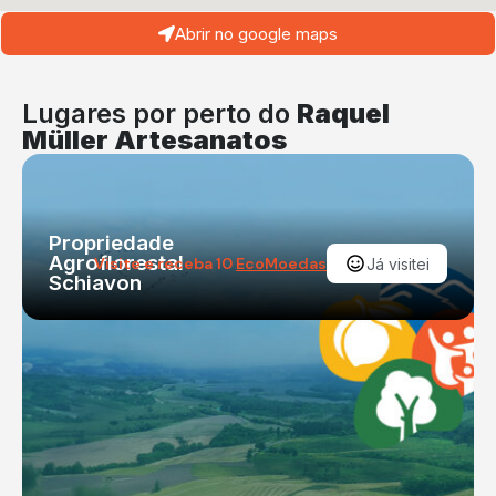
Abrir no google maps
Lugares por perto do
Raquel
Müller Artesanatos
Propriedade
Agroflorestal
Visite e receba 10
EcoMoedas
Já visitei
Schiavon