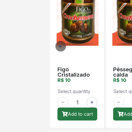
Orgânico
Orgânico
Figo
Pêsse
Cristalizado
calda
R$ 10
R$ 10
Select quantity
Select q
Add to cart
Add