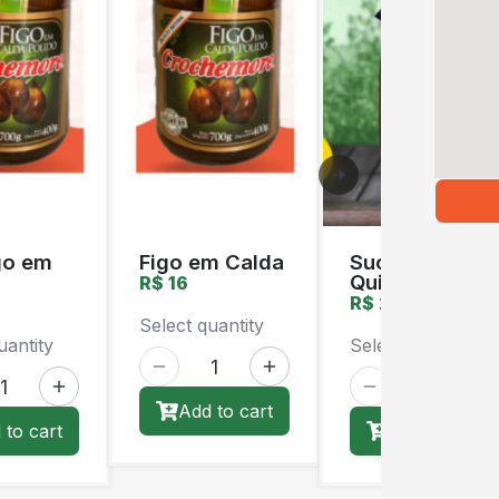
Orgânico
Orgânico
go em
Figo em Calda
Suco de Uva
QuintaMartins
R$ 16
R$ 20
Select quantity
uantity
Select quantity
Add to cart
 to cart
Add to cart