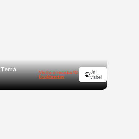
 Terra
Já
Visite e receba 10
EcoMoedas
visitei