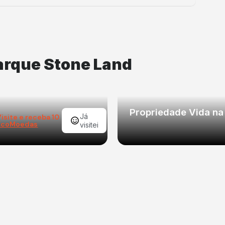
arque Stone Land
Propriedade Vida na
Já
Visite e receba 10
EcoMoedas
visitei