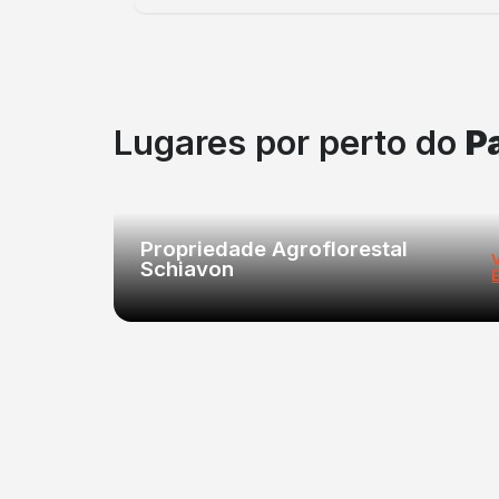
Lugares por perto do
P
Propriedade Agroflorestal
Schiavon