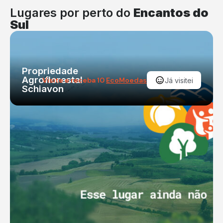
Lugares por perto do
Encantos do
Sul
Propriedade
Agroflorestal
Visite e receba 10
EcoMoedas
Já visitei
Schiavon