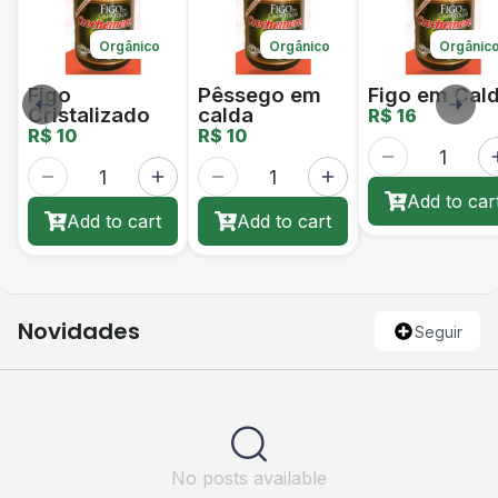
Orgânico
Orgânico
Orgânic
Figo
Pêssego em
Figo em Cal
Cristalizado
calda
R$ 16
R$ 10
R$ 10
Add to car
Add to cart
Add to cart
Novidades
Seguir
No posts available