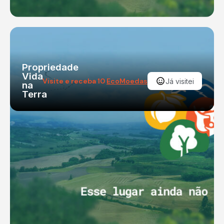
Propriedade
Vida
Visite e receba 10
EcoMoedas
Já visitei
na
Terra