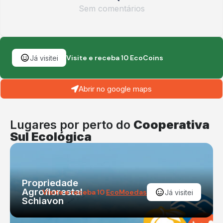
Sem comentários
Visite e receba 10 EcoCoins
Já visitei
Abrir no google maps
Lugares por perto do
Cooperativa
Sul Ecológica
Propriedade
Agroflorestal
Visite e receba 10
EcoMoedas
Já visitei
Schiavon