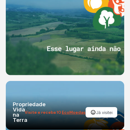
Propriedade
Vida
Visite e receba 10
EcoMoedas
Já visitei
na
Terra