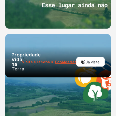
Propriedade
Vida
Visite e receba 10
EcoMoedas
Já visitei
na
Terra