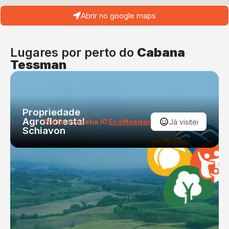
Abrir no google maps
Lugares por perto do
Cabana
Tessman
Propriedade
Agroflorestal
Visite e receba 10
EcoMoedas
Já visitei
Schiavon