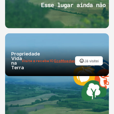
Propriedade
Vida
Visite e receba 10
EcoMoedas
Já visitei
na
Terra