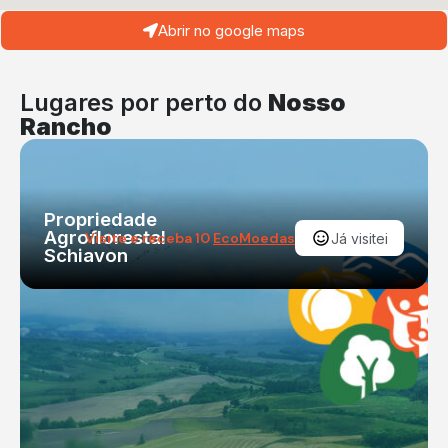
Abrir no google maps
Lugares por perto do
Nosso
Rancho
Propriedade
Agroflorestal
Visite e receba 10
EcoMoedas
Já visitei
Schiavon